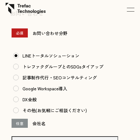
内
お問い合わせ
容
を
お問い合わせ分野
必須
ス
キ
ッ
LINEトータルソシューション
プ
トレファクグループとのSDGsタイアップ
記事制作代行・SEOコンサルティング
Google Workspace導入
DX全般
その他(お気軽にご相談ください)
会社名
任意